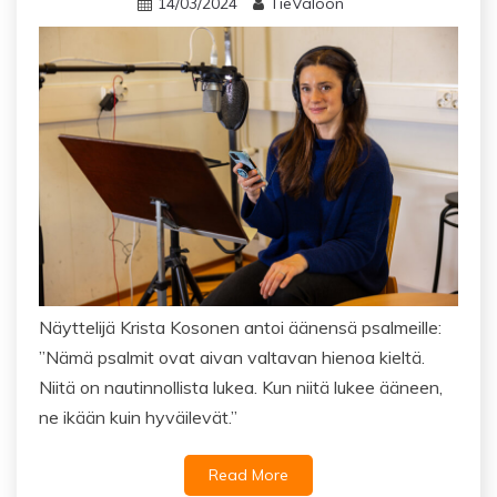
14/03/2024
TieValoon
Näyttelijä Krista Kosonen antoi äänensä psalmeille:
”Nämä psalmit ovat aivan valtavan hienoa kieltä.
Niitä on nautinnollista lukea. Kun niitä lukee ääneen,
ne ikään kuin hyväilevät.”
Read More