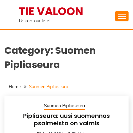
Skip
TIE VALOON
to
content
Uskontouutiset
Category:
Suomen
Pipliaseura
Home
Suomen Pipliaseura
Suomen Pipliaseura
Pipliaseura: uusi suomennos
psalmeista on valmis