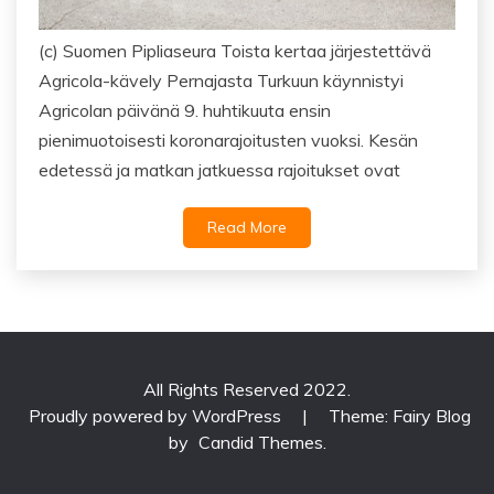
(c) Suomen Pipliaseura Toista kertaa järjestettävä
Agricola-kävely Pernajasta Turkuun käynnistyi
Agricolan päivänä 9. huhtikuuta ensin
pienimuotoisesti koronarajoitusten vuoksi. Kesän
edetessä ja matkan jatkuessa rajoitukset ovat
Read More
All Rights Reserved 2022.
Proudly powered by WordPress
|
Theme: Fairy Blog
by
Candid Themes
.